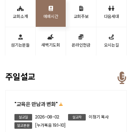
교회소개
예배시간
교회주보
다음세대
섬기는분들
새벽기도회
온라인헌금
오시는길
주일설교
"교육은 만남과 변화"
2026-08-02
이정기 목사
설교일
설교자
[누가복음 19:1~10]
설교본문