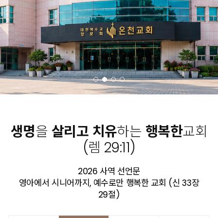
생명
을
살리고
치유
하는
행복한
교회
(렘 29:11)
2026 사역 선언문
영아에서 시니어까지, 예수로만 행복한 교회 (신 33장
29절)