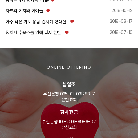
남아프리카 공화국의 HIV
2018-10-12
차드의 여자와 아이들..
2018-08-17
아주 작은 기도 응답 감사가 있다면...
2018-07-10
정치범 수용소를 위해 다시 한번...
ONLINE OFFERING
십일조
부산은행 025-01-031283-7
온천교회
감사헌금
부산은행 101-2001-8986-07
온천교회