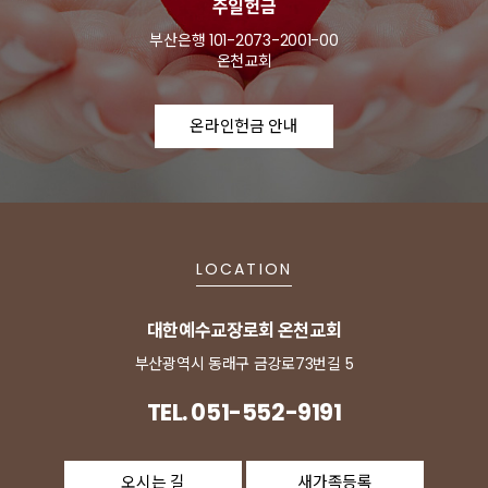
주일헌금
부산은행 101-2073-2001-00
온천교회
온라인헌금 안내
LOCATION
대한예수교장로회 온천교회
부산광역시 동래구 금강로73번길 5
TEL. 051-552-9191
오시는 길
새가족등록