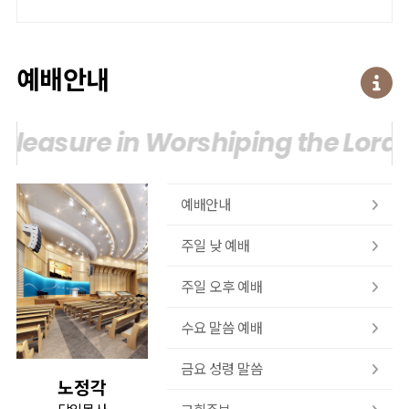
예배안내
leasure in Worshiping the Lord.
T
예배안내
주일 낮 예배
주일 오후 예배
수요 말씀 예배
금요 성령 말씀
노정각