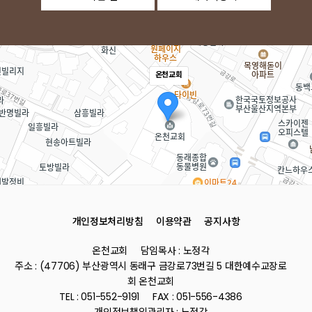
온천교회
개인정보처리방침
이용약관
공지사항
로드뷰
길찾기
지도 
온천교회
담임목사 : 노정각
주소
부산 동래구 금강로73번길 5
주소 : (47706) 부산광역시 동래구 금강로73번길 5 대한예수교장로
전화
051-552-9191
회 온천교회
TEL : 051-552-9191
FAX : 051-556-4386
개인정보책임관리자 : 노정각