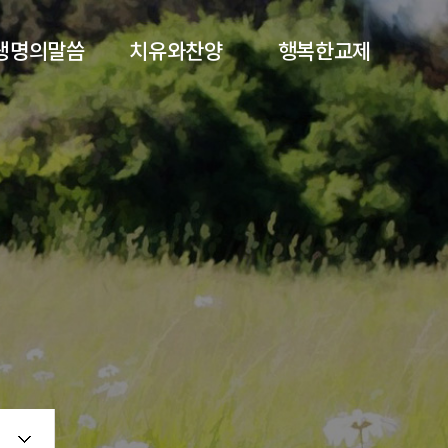
생명의말씀
치유와찬양
행복한교제
주일 낮 예배
금요성령집회
공지사항
주일 오후 예배
찬양대
교회주보
수요 말씀 예배
집회 및 찬양
행사앨범
금요 성령 말씀
중보기도
기부금영수증신청
자막게시판
회원가입
개인정보처리방침
서비스 이용약관