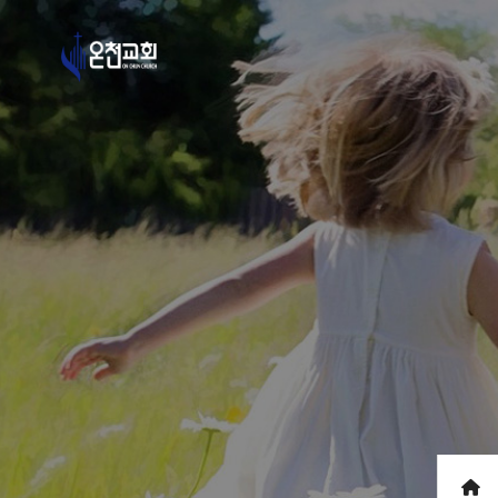
로그인
회원가입
바로가기 링크메뉴
온라인예배
온천교회 유튜브
온천교회 페이스북