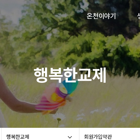
온천이야기
교회비전
담임목사 인사말
섬기는분들
행복한교제
교회연혁
교회약도
예배안내
온라인헌금
70주년 기념화보집
온천교회 코로나 백서
행복한교제
회원가입약관