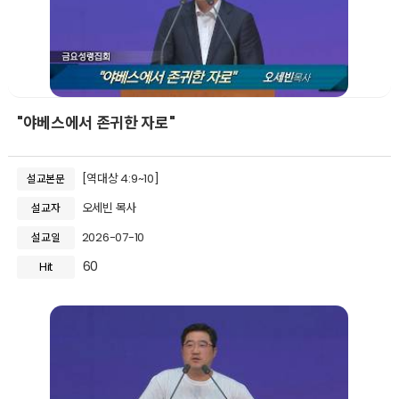
"야베스에서 존귀한 자로"
[역대상 4:9~10]
설교본문
오세빈 목사
설교자
2026-07-10
설교일
60
Hit