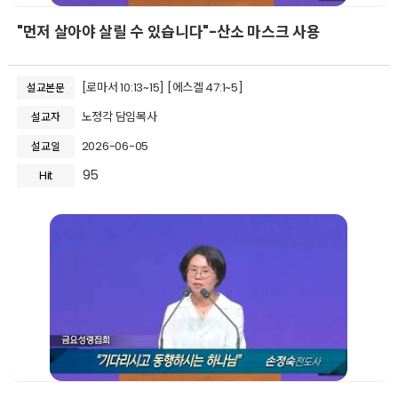
"먼저 살아야 살릴 수 있습니다"-산소 마스크 사용
[로마서 10:13~15] [에스겔 47:1~5]
설교본문
노정각 담임목사
설교자
2026-06-05
설교일
95
Hit