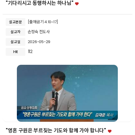
"기다리시고 동행하시는 하나님"
[출애굽기 4:10~17]
설교본문
손정숙 전도사
설교자
2026-05-29
설교일
112
Hit
"영혼 구원은 부르짖는 기도와 함께 가야 합니다"