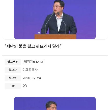
"제단의 불을 결코 꺼뜨리지 말라"
[레위기 6:12~13]
설교본문
이희윤 목사
설교자
2026-07-24
설교일
28
Hit