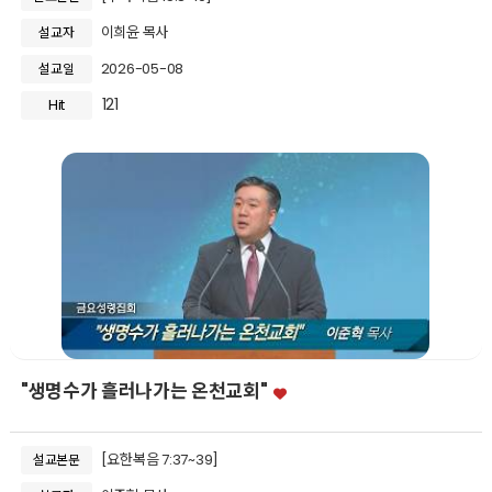
이희윤 목사
설교자
2026-05-08
설교일
121
Hit
"생명수가 흘러나가는 온천교회"
[요한복음 7:37~39]
설교본문