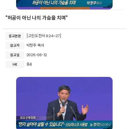
"허공이 아닌 나의 가슴을 치며"
[고린도전서 9:24~27]
설교본문
박창주 목사
설교자
2026-06-12
설교일
84
Hit