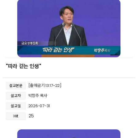
"따라 걷는 인생"
[출애굽기 13:17~22]
설교본문
박창주 목사
설교자
2026-07-31
설교일
25
Hit