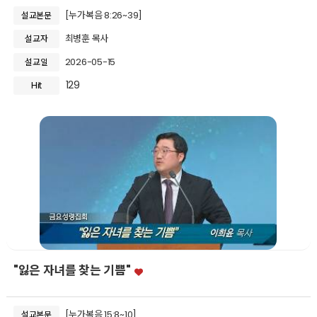
[누가복음 8:26~39]
설교본문
최병훈 목사
설교자
2026-05-15
설교일
129
Hit
"잃은 자녀를 찾는 기쁨"
[누가복음 15:8~10]
설교본문