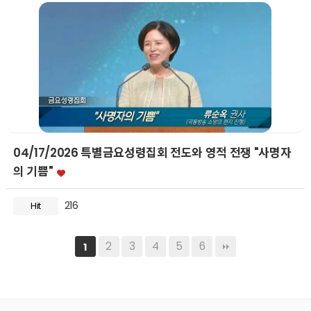
04/17/2026 특별금요성령집회 전도와 영적 전쟁 "사명자
의 기쁨"
216
Hit
2
3
4
5
6
1