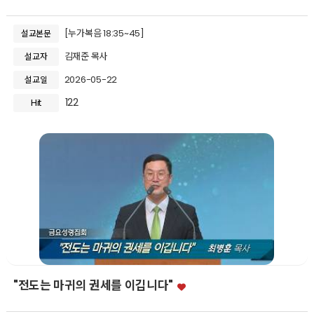
[누가복음 18:35~45]
설교본문
김재준 목사
설교자
2026-05-22
설교일
122
Hit
"전도는 마귀의 권세를 이깁니다"