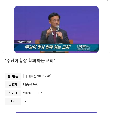
"주님이 항상 함께 하는 교회"
[마태복음 28:16~20]
설교본문
나종원 목사
설교자
2026-08-07
설교일
5
Hit