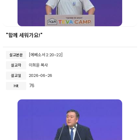
"함께 세워가요!"
[에베소서 2:20~22]
설교본문
이희윤 목사
설교자
2026-06-26
설교일
76
Hit