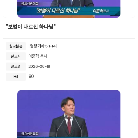
"보법이 다르신 하나님"
[열왕기하 5:1~14]
설교본문
이준혁 목사
설교자
2026-06-19
설교일
80
Hit