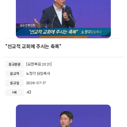
"선교적 교회에 주시는 축복"
[요한복음 20:21]
설교본문
노정각 담임목사
설교자
2026-07-17
설교일
43
Hit