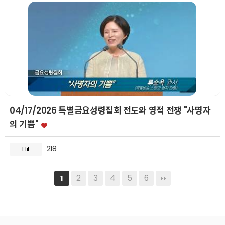
04/17/2026 특별금요성령집회 전도와 영적 전쟁 "사명자
의 기쁨"
218
Hit
2
3
4
5
6
1