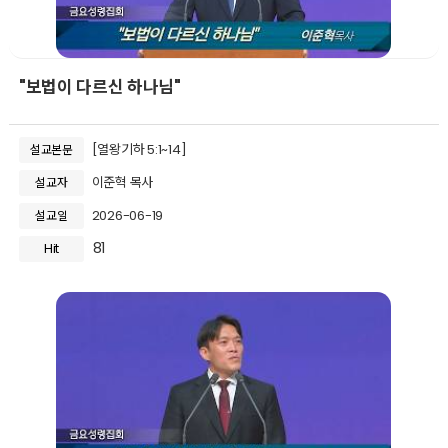
"보법이 다르신 하나님"
[열왕기하 5:1~14]
설교본문
이준혁 목사
설교자
2026-06-19
설교일
81
Hit