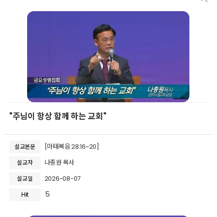
"주님이 항상 함께 하는 교회"
[마태복음 28:16~20]
설교본문
나종원 목사
설교자
2026-08-07
설교일
5
Hit