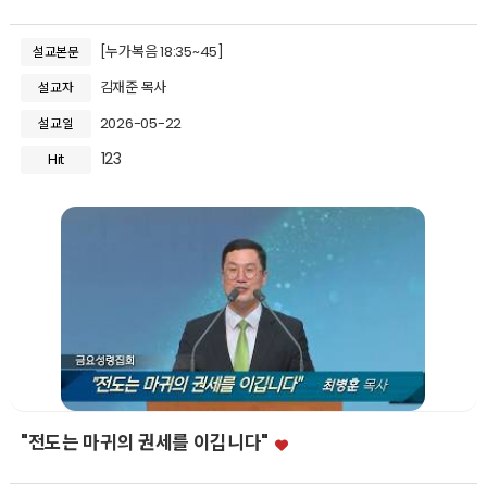
[누가복음 18:35~45]
설교본문
김재준 목사
설교자
2026-05-22
설교일
123
Hit
"전도는 마귀의 권세를 이깁니다"