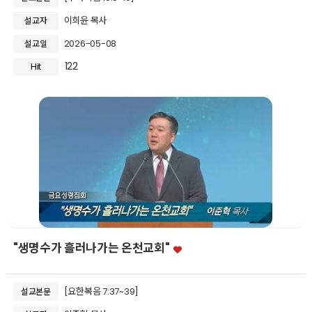
이희윤 목사
설교자
2026-05-08
설교일
122
Hit
"생명수가 흘러나가는 온천교회"
[요한복음 7:37~39]
설교본문