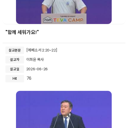
"함께 세워가요!"
[에베소서 2:20~22]
설교본문
이희윤 목사
설교자
2026-06-26
설교일
76
Hit