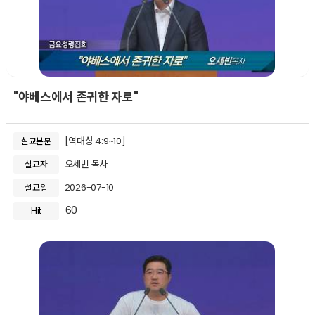
"야베스에서 존귀한 자로"
[역대상 4:9~10]
설교본문
오세빈 목사
설교자
2026-07-10
설교일
60
Hit