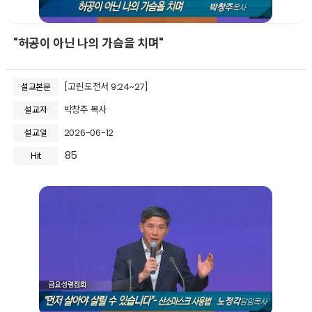
"허공이 아닌 나의 가슴을 치며"
[고린도전서 9:24~27]
설교본문
박창주 목사
설교자
2026-06-12
설교일
85
Hit