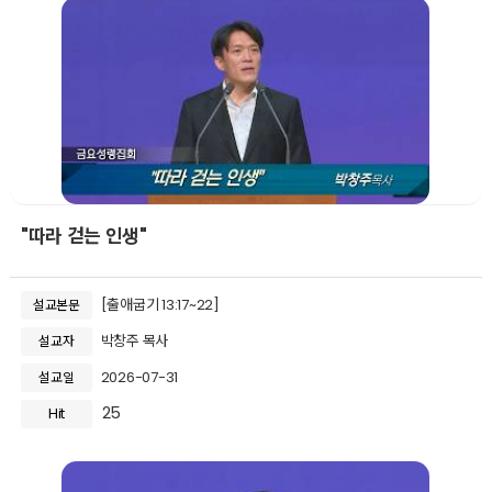
"따라 걷는 인생"
[출애굽기 13:17~22]
설교본문
박창주 목사
설교자
2026-07-31
설교일
25
Hit