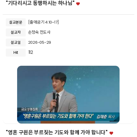
"기다리시고 동행하시는 하나님"
[출애굽기 4:10~17]
설교본문
손정숙 전도사
설교자
2026-05-29
설교일
112
Hit
"영혼 구원은 부르짖는 기도와 함께 가야 합니다"