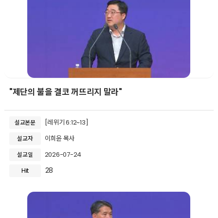
"제단의 불을 결코 꺼뜨리지 말라"
[레위기 6:12~13]
설교본문
이희윤 목사
설교자
2026-07-24
설교일
28
Hit