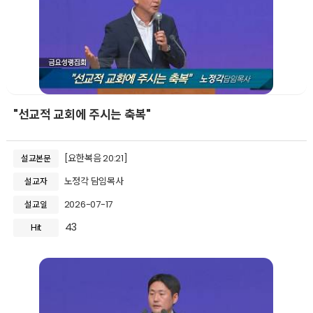
"선교적 교회에 주시는 축복"
[요한복음 20:21]
설교본문
노정각 담임목사
설교자
2026-07-17
설교일
43
Hit