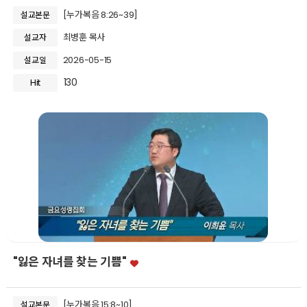
[누가복음 8:26~39]
설교본문
최병훈 목사
설교자
2026-05-15
설교일
130
Hit
"잃은 자녀를 찾는 기쁨"
[누가복음 15:8~10]
설교본문