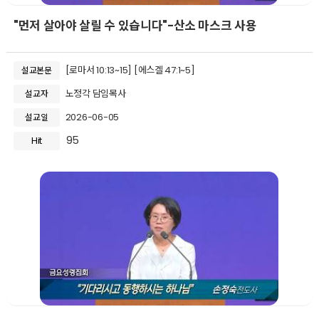
"먼저 살아야 살릴 수 있습니다"-산소 마스크 사용
[로마서 10:13~15] [에스겔 47:1~5]
설교본문
노정각 담임목사
설교자
2026-06-05
설교일
95
Hit