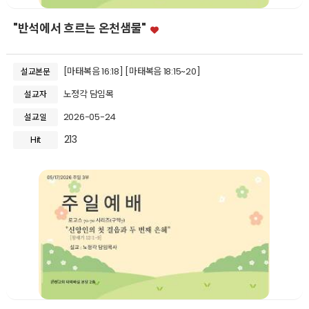
"반석에서 흐르는 온천샘물"
[마태복음 16:18] [마태복음 18:15~20]
설교본문
노정각 담임목
설교자
2026-05-24
설교일
213
Hit