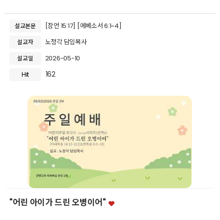
[잠언 15:17] [에베소서 6:1~4]
설교본문
노정각 담임목사
설교자
2026-05-10
설교일
162
Hit
"어린 아이가 드린 오병이어"