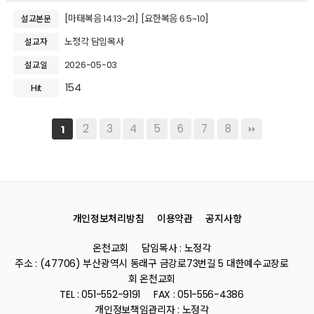
[마태복음 14:13~21] [요한복음 6:5~10]
설교본문
노정각 담임목사
설교자
2026-05-03
설교일
154
Hit
2
3
4
5
6
7
8
1
개인정보처리방침
이용약관
공지사항
온천교회
담임목사 : 노정각
주소 : (47706) 부산광역시 동래구 금강로73번길 5 대한예수교장로
회 온천교회
TEL : 051-552-9191
FAX : 051-556-4386
개인정보책임관리자 : 노정각