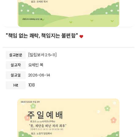
"책임 없는 쾌락, 책임지는 불편함"
[빌립보서 2:5~11]
설교본문
오세빈 목
설교자
2026-06-14
설교일
108
Hit