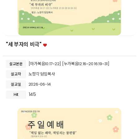
"세 부자의 비극"
[마가복음10:17~22] [누가복음12:16~20 16:19~31]
설교본문
노정각 담임목사
설교자
2026-06-14
설교일
145
Hit