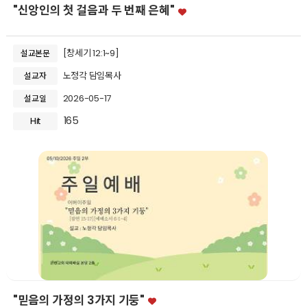
"신앙인의 첫 걸음과 두 번째 은혜"
[창세기 12:1~9]
설교본문
노정각 담임목사
설교자
2026-05-17
설교일
165
Hit
"믿음의 가정의 3가지 기둥"