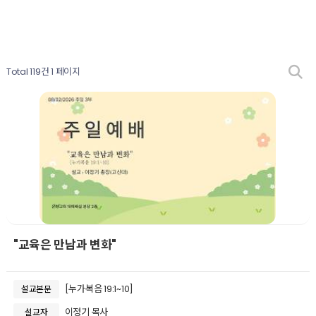
Total 119건
1 페이지
"교육은 만남과 변화"
[누가복음 19:1~10]
설교본문
이정기 목사
설교자