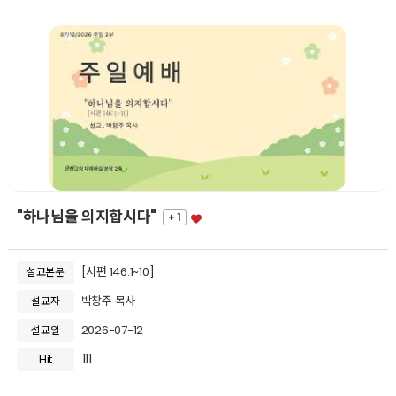
"하나님을 의지합시다"
+ 1
[시편 146:1~10]
설교본문
박창주 목사
설교자
2026-07-12
설교일
111
Hit