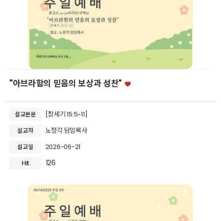
"아브라함의 믿음의 보상과 성찬"
[창세기 15:5~11]
설교본문
노정각 담임목사
설교자
2026-06-21
설교일
126
Hit