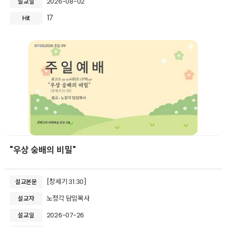
2026-08-02
설교일
17
Hit
"우상 숭배의 비밀"
[창세기 31:30]
설교본문
노정각 담임목사
설교자
2026-07-26
설교일