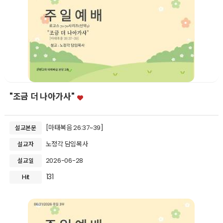
"조금 더 나아가사"
[마태복음 26:37~39]
설교본문
노정각 담임목사
설교자
2026-06-28
설교일
131
Hit