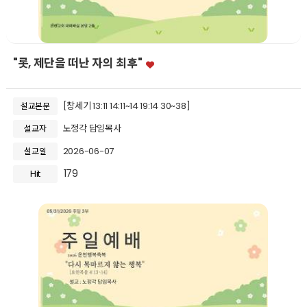
"롯, 제단을 떠난 자의 최후"
[창세기 13:11 14:11~14 19:14 30~38]
설교본문
노정각 담임목사
설교자
2026-06-07
설교일
179
Hit