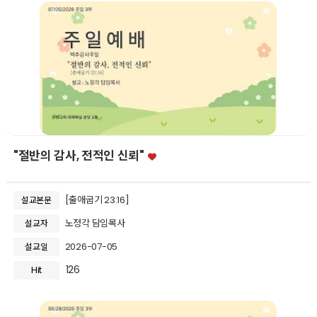
"절반의 감사, 전적인 신뢰"
[출애굽기 23:16]
설교본문
노정각 담임목사
설교자
2026-07-05
설교일
126
Hit