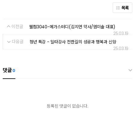
목록
이전글
웰컴3040-메가스터디(김지연 약사/염미솔 대표)
25.03.19
다음글
청년 특강 - 일타강사 전한길의 성공과 행복과 신앙
25.03.19
댓글
0
등록된 댓글이 없습니다.