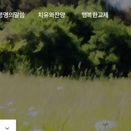
생명의말씀
치유와찬양
행복한교제
주일 낮 예배
금요성령집회
공지사항
주일 오후 예배
찬양대
교회주보
수요 말씀 예배
집회 및 찬양
행사앨범
금요 성령 말씀
중보기도
기부금영수증신청
자막게시판
회원가입
개인정보처리방침
서비스 이용약관