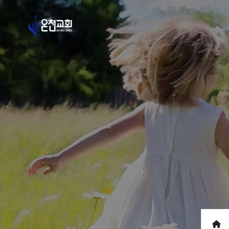
로그인
회원가입
바로가기 링크메뉴
온라인예배
온천교회 유튜브
온천교회 페이스북