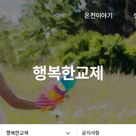
온천이야기
교회비전
담임목사 인사말
섬기는분들
행복한교제
교회연혁
교회약도
예배안내
온라인헌금
70주년 기념화보집
온천교회 코로나 백서
행복한교제
공지사항