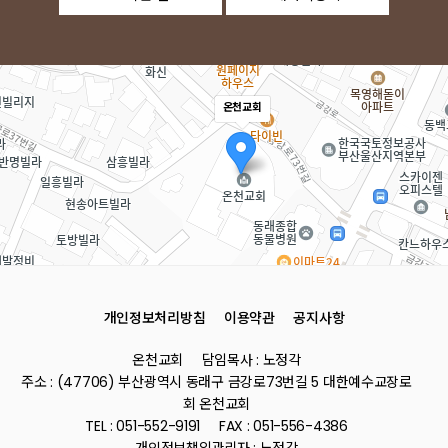
온천교회
개인정보처리방침
이용약관
공지사항
로드뷰
길찾기
지도 
온천교회
담임목사 : 노정각
주소
부산 동래구 금강로73번길 5
주소 : (47706) 부산광역시 동래구 금강로73번길 5 대한예수교장로
전화
051-552-9191
회 온천교회
TEL : 051-552-9191
FAX : 051-556-4386
개인정보책임관리자 : 노정각