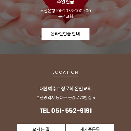
주일헌금
부산은행 101-2073-2001-00
온천교회
온라인헌금 안내
LOCATION
대한예수교장로회 온천교회
부산광역시 동래구 금강로73번길 5
TEL. 051-552-9191
오시는 길
새가족등록