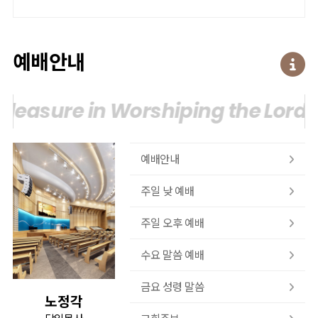
예배안내
leasure in Worshiping the Lord.
T
예배안내
주일 낮 예배
주일 오후 예배
수요 말씀 예배
금요 성령 말씀
노정각