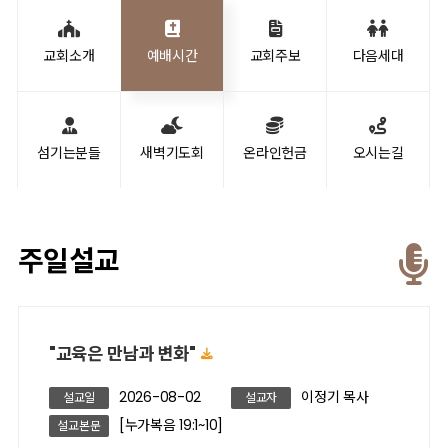
교회소개
예배시간
교회주보
다음세대
섬기는분들
새벽기도회
온라인헌금
오시는길
주일설교
"교육은 만남과 변화"
2026-08-02
이정기 목사
설교일
설교자
[누가복음 19:1~10]
설교본문