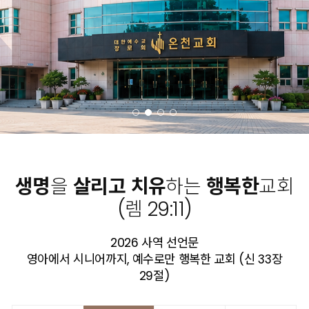
생명
을
살리고
치유
하는
행복한
교회
(렘 29:11)
2026 사역 선언문
영아에서 시니어까지, 예수로만 행복한 교회 (신 33장
29절)