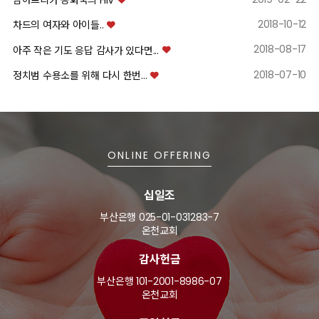
남아프리카 공화국의 HIV
2018-10-12
차드의 여자와 아이들..
2018-08-17
아주 작은 기도 응답 감사가 있다면...
2018-07-10
정치범 수용소를 위해 다시 한번...
ONLINE OFFERING
십일조
부산은행 025-01-031283-7
온천교회
감사헌금
부산은행 101-2001-8986-07
온천교회