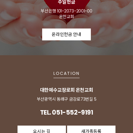
주일헌금
부산은행 101-2073-2001-00
온천교회
온라인헌금 안내
LOCATION
대한예수교장로회 온천교회
부산광역시 동래구 금강로73번길 5
TEL. 051-552-9191
오시는 길
새가족등록