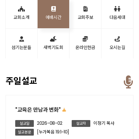
교회소개
예배시간
교회주보
다음세대
섬기는분들
새벽기도회
온라인헌금
오시는길
주일설교
"교육은 만남과 변화"
2026-08-02
이정기 목사
설교일
설교자
[누가복음 19:1~10]
설교본문