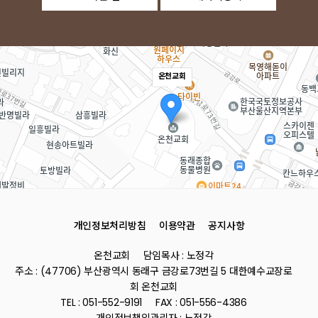
온천교회
개인정보처리방침
이용약관
공지사항
로드뷰
길찾기
지도 
온천교회
담임목사 : 노정각
주소
부산 동래구 금강로73번길 5
주소 : (47706) 부산광역시 동래구 금강로73번길 5 대한예수교장로
전화
051-552-9191
회 온천교회
TEL : 051-552-9191
FAX : 051-556-4386
개인정보책임관리자 : 노정각