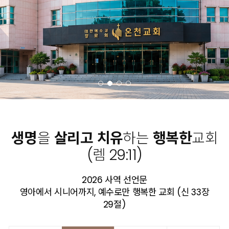
생명
을
살리고
치유
하는
행복한
교회
(렘 29:11)
2026 사역 선언문
영아에서 시니어까지, 예수로만 행복한 교회 (신 33장
29절)