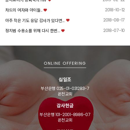
남아프리카 공화국의 HIV
2018-10-12
차드의 여자와 아이들..
2018-08-17
아주 작은 기도 응답 감사가 있다면...
2018-07-10
정치범 수용소를 위해 다시 한번...
ONLINE OFFERING
십일조
부산은행 025-01-031283-7
온천교회
감사헌금
부산은행 101-2001-8986-07
온천교회