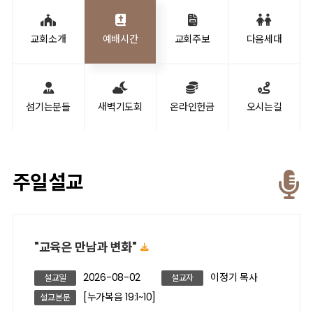
교회소개
예배시간
교회주보
다음세대
섬기는분들
새벽기도회
온라인헌금
오시는길
주일설교
"교육은 만남과 변화"
2026-08-02
이정기 목사
설교일
설교자
[누가복음 19:1~10]
설교본문