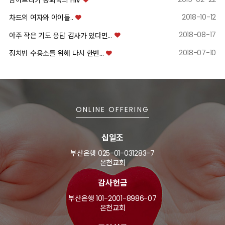
남아프리카 공화국의 HIV
2018-10-12
차드의 여자와 아이들..
2018-08-17
아주 작은 기도 응답 감사가 있다면...
2018-07-10
정치범 수용소를 위해 다시 한번...
ONLINE OFFERING
십일조
부산은행 025-01-031283-7
온천교회
감사헌금
부산은행 101-2001-8986-07
온천교회