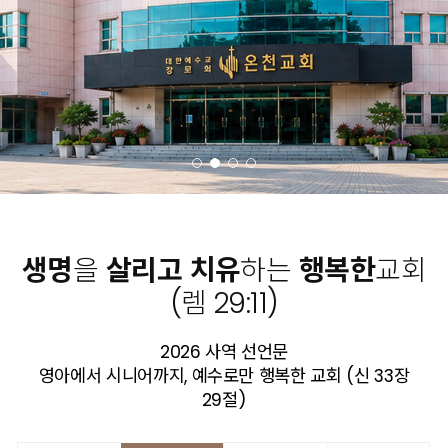
생명
을
살리고
치유
하는
행복한
교회
(렘 29:11)
2026 사역 선언문
영아에서 시니어까지, 예수로만 행복한 교회 (신 33장
29절)