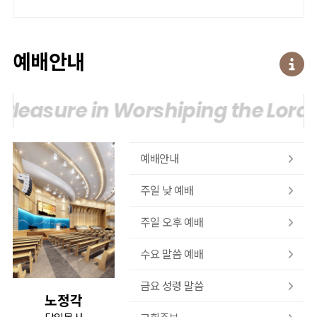
예배안내
leasure in Worshiping the Lord.
T
예배안내
주일 낮 예배
주일 오후 예배
수요 말씀 예배
금요 성령 말씀
노정각