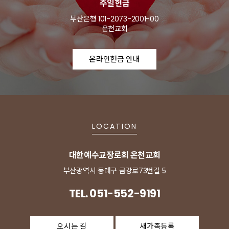
주일헌금
부산은행 101-2073-2001-00
온천교회
온라인헌금 안내
LOCATION
대한예수교장로회 온천교회
부산광역시 동래구 금강로73번길 5
TEL. 051-552-9191
오시는 길
새가족등록