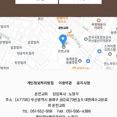
온천교회
개인정보처리방침
이용약관
공지사항
로드뷰
길찾기
지도 
온천교회
담임목사 : 노정각
주소
부산 동래구 금강로73번길 5
주소 : (47706) 부산광역시 동래구 금강로73번길 5 대한예수교장로
전화
051-552-9191
회 온천교회
TEL : 051-552-9191
FAX : 051-556-4386
개인정보책임관리자 : 노정각