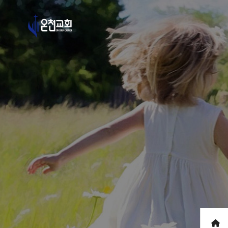
로그인
회원가입
바로가기 링크메뉴
온라인예배
온천교회 유튜브
온천교회 페이스북