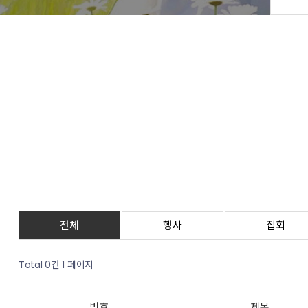
전체
행사
집회
Total 0건
1 페이지
번호
제목