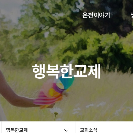
온천이야기
교회비전
담임목사 인사말
섬기는분들
행복한교제
교회연혁
교회약도
예배안내
온라인헌금
70주년 기념화보집
온천교회 코로나 백서
행복한교제
교회소식