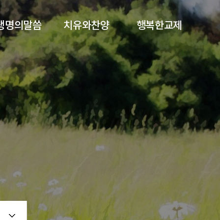
생명의말씀
치유와찬양
행복한교제
주일 낮 예배
금요성령집회
공지사항
주일 오후 예배
찬양대
교회주보
수요 말씀 예배
집회 및 찬양
행사앨범
금요 성령 말씀
중보기도
기부금영수증신청
자막게시판
회원가입
개인정보처리방침
서비스 이용약관